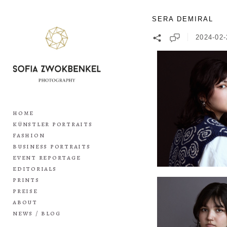
SERA DEMIRAL
2024-02-
home
künstler portraits
fashion
business portraits
event reportage
editorials
prints
preise
about
news / blog